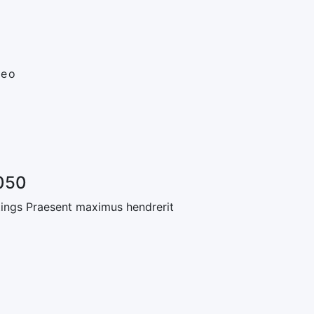
leo
050
ings
Praesent maximus hendrerit