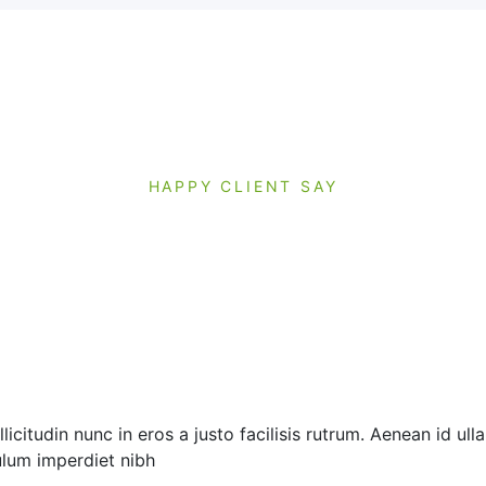
HAPPY CLIENT SAY
inia diam id justo imperdiet, laoreet eros consect
quis.
Etiam sagittis ullamcorper
volutpat.
licitudin nunc in eros a justo facilisis rutrum. Aenean id ul
ulum imperdiet nibh