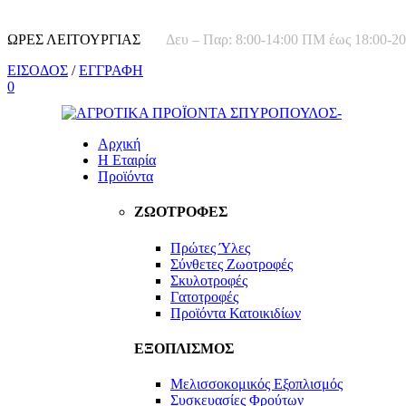
ΩΡΕΣ ΛΕΙΤΟΥΡΓΙΑΣ
Δευ – Παρ: 8:00-14:00 ΠΜ έως 18:00-
ΕΙΣΟΔΟΣ
/
ΕΓΓΡΑΦΗ
0
Αρχική
Η Εταιρία
Προϊόντα
ΖΩΟΤΡΟΦΕΣ
Πρώτες Ύλες
Σύνθετες Ζωοτροφές
Σκυλοτροφές
Γατοτροφές
Προϊόντα Κατοικιδίων
ΕΞΟΠΛΙΣΜΟΣ
Μελισσοκομικός Εξοπλισμός
Συσκευασίες Φρούτων