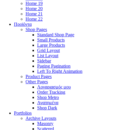
Home 19
Home 20
Home 21
Home 22
Προϊόντα
Shop Pages
Standard Shop Page
Small Products
Large Products
Grid Layout
List Layout
Sidebar
Paging Pagination
Left To Right Animation
Product Pages
Other Pages
Λογαριασμός μου
Order Tracking
Shop Metro
Αγαπημένα
Shop Dark
Portfolios
Archive Layouts
Masonry
Scattered