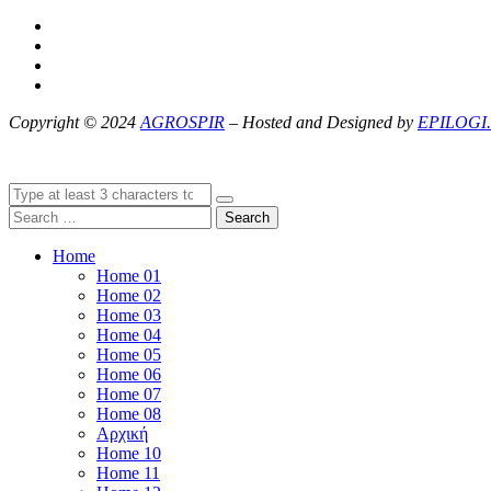
Copyright © 2024
AGROSPIR
– Hosted and Designed by
EPILOGI.
Search
Home
Home 01
Home 02
Home 03
Home 04
Home 05
Home 06
Home 07
Home 08
Αρχική
Home 10
Home 11