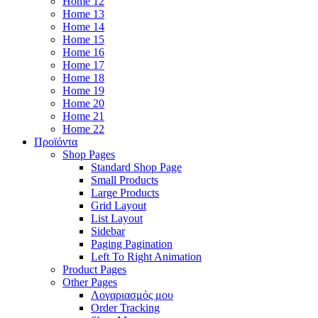
Home 12
Home 13
Home 14
Home 15
Home 16
Home 17
Home 18
Home 19
Home 20
Home 21
Home 22
Προϊόντα
Shop Pages
Standard Shop Page
Small Products
Large Products
Grid Layout
List Layout
Sidebar
Paging Pagination
Left To Right Animation
Product Pages
Other Pages
Λογαριασμός μου
Order Tracking