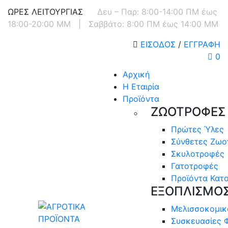
ΩΡΕΣ ΛΕΙΤΟΥΡΓΙΑΣ
Δευ – Παρ: 8:00-14:00 ΠΜ έως
18:00-20:00 ΜΜ
|
Σαββάτο: 8:00 ΠΜ έως 14:00 ΜΜ
ΕΙΣΟΔΟΣ
/
ΕΓΓΡΑΦΗ
0
Αρχική
Η Εταιρία
Προϊόντα
ΖΩΟΤΡΟΦΕΣ
Πρώτες Ύλες
Σύνθετες Ζωο
Σκυλοτροφές
Γατοτροφές
Προϊόντα Κατο
ΕΞΟΠΛΙΣΜΟ
Μελισσοκομικ
Συσκευασίες 